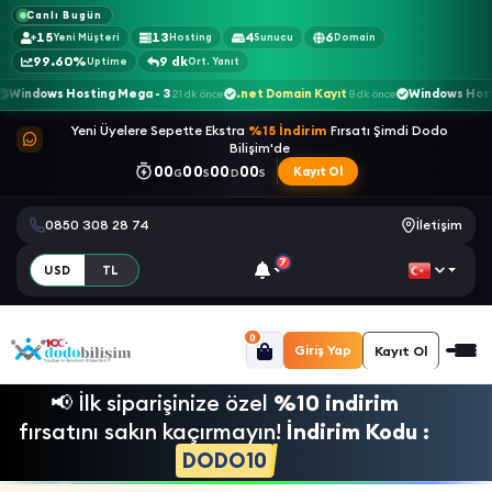
Canlı Bugün
15
13
4
6
Yeni Müşteri
Hosting
Sunucu
Domain
99.60%
9 dk
Uptime
Ort. Yanıt
ndows Hosting Mega - 3
.net Domain Kayıt
Windows Hosting 
21 dk önce
8 dk önce
Yeni Üyelere Sepette Ekstra
%15 İndirim
Fırsatı Şimdi Dodo
Bilişim'de
00
00
00
00
Kayıt Ol
G
S
D
S
0850 308 28 74
İletişim
7
USD
TL
0
Giriş Yap
Kayıt Ol
📢 İlk siparişinize özel
%10 indirim
fırsatını sakın kaçırmayın!
İndirim Kodu :
DODO10