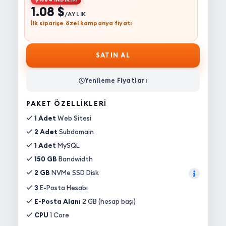
1.08 $
/AYLIK
İlk siparişe özel kampanya fiyatı
SATIN AL
Yenileme Fiyatları
PAKET ÖZELLIKLERI
1 Adet
Web Sitesi
2 Adet
Subdomain
1 Adet
MySQL
150 GB
Bandwidth
2 GB
NVMe SSD Disk
3
E-Posta Hesabı
E-Posta Alanı
2 GB (hesap başı)
CPU
1 Core