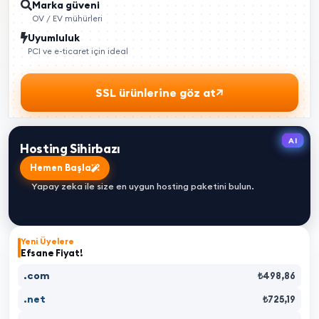
Marka güveni
OV / EV mühürleri
Uyumluluk
PCI ve e-ticaret için ideal
SSL ürünlerine göz at
AI
Hosting Sihirbazı
Hemen Başla
Yapay zeka ile size en uygun hosting paketini bulun.
Yeni Üyelere
Efsane Fiyat!
.com
₺498,86
.net
₺725,19