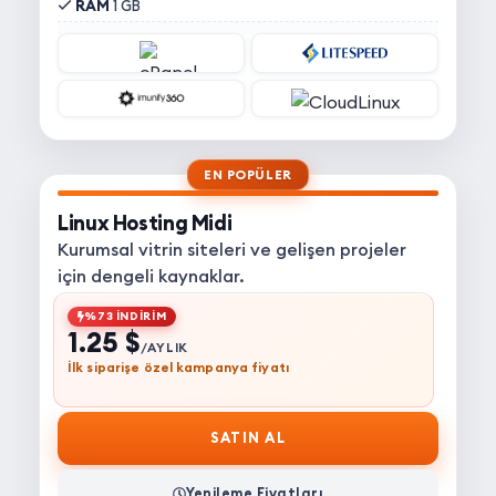
RAM
1 GB
EN POPÜLER
Linux Hosting Midi
Kurumsal vitrin siteleri ve gelişen projeler
için dengeli kaynaklar.
%73 İNDİRİM
1.25 $
/AYLIK
İlk siparişe özel kampanya fiyatı
SATIN AL
Yenileme Fiyatları