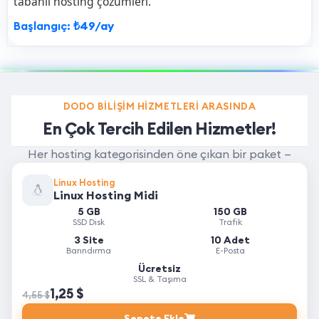
tabanlı hosting çözümleri.
Başlangıç:
₺49/ay
DODO BILIŞIM HIZMETLERI ARASINDA
En Çok Tercih Edilen Hizmetler!
Her hosting kategorisinden öne çıkan bir paket —
Linux, Windows, Kurumsal ve daha fazlası.
Linux Hosting
Linux Hosting Midi
5 GB
150 GB
SSD Disk
Trafik
3 Site
10 Adet
Barındırma
E-Posta
Ücretsiz
SSL & Taşıma
1,25 $
4,55 $
Sepete Ekle