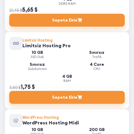
DDR5 RAM
5,65 $
21,45 $
Sepete Ekle
Limitsiz Hosting
Limitsiz Hosting Pro
10 GB
Sınırsız
SSD Disk
Trafik
Sınırsız
4 Core
Subdomain
CPU
4 GB
RAM
1,75 $
3,50 $
Sepete Ekle
WordPress Hosting
WordPress Hosting Midi
10 GB
200 GB
SSD Disk
Trafik