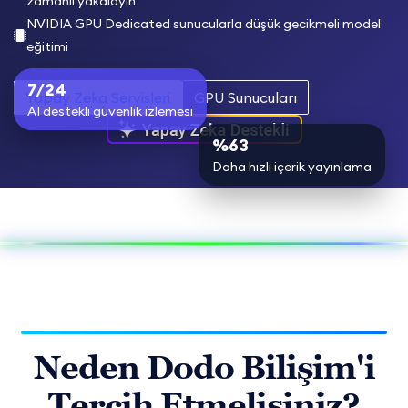
zamanlı yakalayın
NVIDIA GPU Dedicated sunucularla düşük gecikmeli model
eğitimi
7/24
Yapay Zeka Servisleri
GPU Sunucuları
AI destekli güvenlik izlemesi
%63
Daha hızlı içerik yayınlama
Neden Dodo Bilişim'i
Tercih Etmelisiniz?