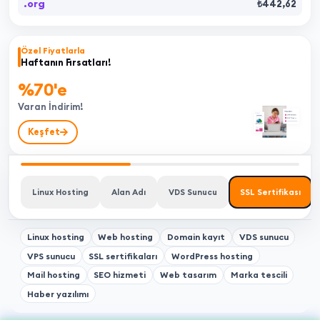
.org
₺442,62
Özel Fiyatlarla
Haftanın Fırsatları!
%70'e
Varan İndirim!
Keşfet
Linux Hosting
Alan Adı
VDS Sunucu
SSL Sertifikası
Linux hosting
Web hosting
Domain kayıt
VDS sunucu
VPS sunucu
SSL sertifikaları
WordPress hosting
Mail hosting
SEO hizmeti
Web tasarım
Marka tescili
Haber yazılımı