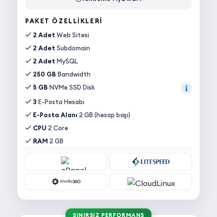
PAKET ÖZELLIKLERI
2 Adet
Web Sitesi
2 Adet
Subdomain
2 Adet
MySQL
250 GB
Bandwidth
5 GB
NVMe SSD Disk
3
E-Posta Hesabı
E-Posta Alanı
2 GB (hesap başı)
CPU
2 Core
RAM
2 GB
SINIRSIZ PERFORMANS