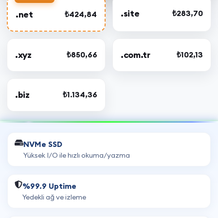
.site
₺283,70
.net
₺424,84
.xyz
.com.tr
₺850,66
₺102,13
.biz
₺1.134,36
NVMe SSD
Yüksek I/O ile hızlı okuma/yazma
%99.9 Uptime
Yedekli ağ ve izleme