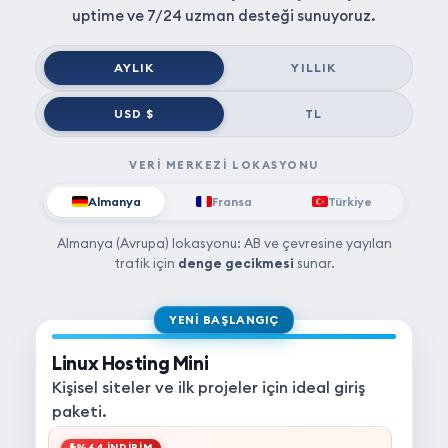
uptime ve 7/24 uzman desteği sunuyoruz.
AYLIK
YILLIK
USD $
TL
VERI MERKEZI LOKASYONU
Almanya
Fransa
Türkiye
Almanya (Avrupa) lokasyonu: AB ve çevresine yayılan
trafik için
denge gecikmesi
sunar.
YENI BAŞLANGIÇ
Linux Hosting Mini
Kişisel siteler ve ilk projeler için ideal giriş
paketi.
%64 İNDİRİM