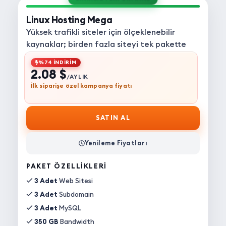
Linux Hosting Mega
Yüksek trafikli siteler için ölçeklenebilir
kaynaklar; birden fazla siteyi tek pakette
yönetin.
%74 İNDİRİM
2.08 $
/AYLIK
İlk siparişe özel kampanya fiyatı
SATIN AL
Yenileme Fiyatları
PAKET ÖZELLIKLERI
3 Adet
Web Sitesi
3 Adet
Subdomain
3 Adet
MySQL
350 GB
Bandwidth