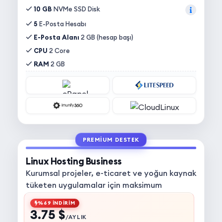
10 GB
NVMe SSD Disk
5
E-Posta Hesabı
E-Posta Alanı
2 GB (hesap başı)
CPU
2 Core
RAM
2 GB
PREMIUM DESTEK
Linux Hosting Business
Kurumsal projeler, e-ticaret ve yoğun kaynak
tüketen uygulamalar için maksimum
kapasite.
%69 İNDİRİM
3.75 $
/AYLIK