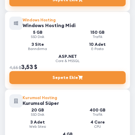
Windows Hosting
Windows Hosting Midi
5 GB
150 GB
SSD Disk
Trafik
3 Site
10 Adet
Barındırma
E-Posta
ASP.NET
Core & MSSQL
3,53 $
4,55 $
Sepete Ekle
Kurumsal Hosting
Kurumsal Süper
20 GB
400 GB
SSD Disk
Trafik
3 Adet
4 Core
Web Sitesi
CPU
4 GB