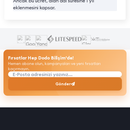
Ancak bu ücret, alan adı süresine 1 yıl
eklenmesini kapsar.
Fırsatlar Hep Dodo Bilişim'de!
Hemen abone olun, kampanyaları ve yeni fırsatları
kaçırmayın.
E-Posta adresinizi yazınız...
Gönder