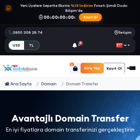
Yeni Üyelere Sepette Ekstra
%15 İndirim
Fırsatı Şimdi Dodo
Bilişim'de
00
00
00
00
Kayıt Ol
G
S
D
S
0850 308 28 74
İletişim
7
USD
TL
0
Giriş Yap
Kayıt Ol
Ana Sayfa
Domain
Domain Transfer
Avantajlı Domain Transfer
En iyi fiyatlara domain transferinizi gerçekleştirin