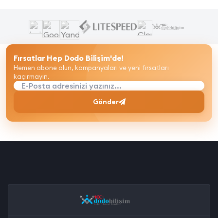
Fırsatlar Hep Dodo Bilişim'de!
Hemen abone olun, kampanyaları ve yeni fırsatları
kaçırmayın.
E-Posta adresinizi yazınız...
Gönder