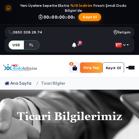
Yeni Üyelere Sepette Ekstra
%15 İndirim
Fırsatı Şimdi Dodo
Bilişim'de
00
00
00
00
Kayıt Ol
G
S
D
S
0850 308 28 74
İletişim
7
USD
TL
0
Giriş Yap
Kayıt Ol
Ana Sayfa
Ticari Bilgiler
Ticari Bilgilerimiz