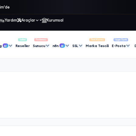
şim'de
Yardım
Araçlar
Kurumsal
İndirimli
Performans
Yeni Hizmet
Uygun Fiyatlı
g
Reseller
Sunucu
n8n
SSL
Marka Tescili
E-Posta
AI
AI