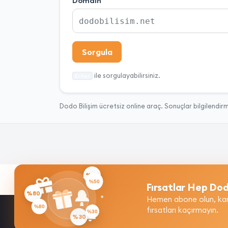
Domain
Sorgula
ile sorgulayabilirsiniz.
Enter
Dodo Bilişim ücretsiz online araç. Sonuçlar bilgilendirm
%50
Fırsatlar Hep Dod
%80
Hemen abone olun, kam
fırsatları kaçırmayın.
%30