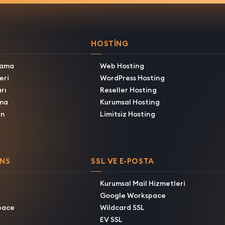
HOSTING
lama
Web Hosting
eri
WordPress Hosting
rı
Reseller Hosting
ma
Kurumsal Hosting
in
Limitsiz Hosting
ANS
SSL VE E-POSTA
Kurumsal Mail Hizmetleri
Google Workspace
pace
Wildcard SSL
EV SSL