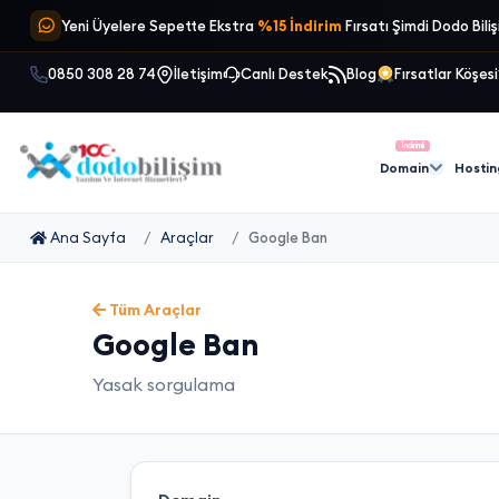
Yeni Üyelere Sepette Ekstra
%15 İndirim
Fırsatı Şimdi Dodo Bili
0850 308 28 74
İletişim
Canlı Destek
Blog
Fırsatlar Köşesi
İndirimli
Domain
Hostin
Ana Sayfa
Araçlar
Google Ban
Tüm Araçlar
Google Ban
Yasak sorgulama