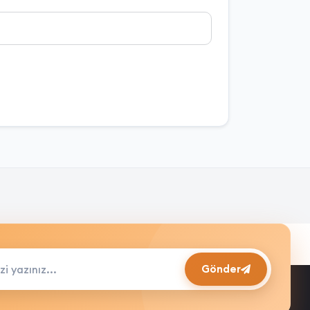
ız...
Gönder