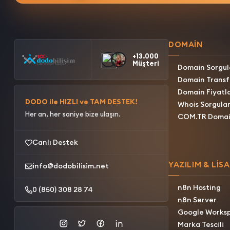
DOMAIN
+13.000
Müşteri
Domain Sorgu
Domain Transf
Domain Fiyatla
DODO ile HIZLI ve TAM DESTEK!
Whois Sorgula
Her an, her saniye bize ulaşın.
COM.TR Doma
Canlı Destek
YAZILIM & LİS
info@dodobilisim.net
n8n Hosting
0 (850) 308 28 74
n8n Server
Google Works
Marka Tescili