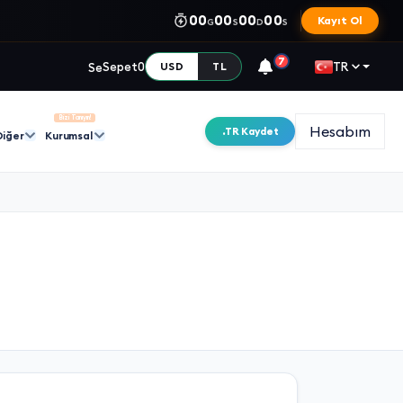
00
00
00
00
Kayıt Ol
G
S
D
S
7
Sepet
0
TR
USD
TL
Bizi Tanıyın!
Hesabım
.TR Kaydet
Diğer
Kurumsal