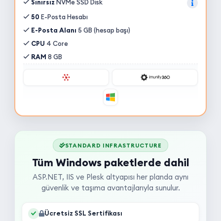
Sınırsız
NVMe SSD Disk
50
E-Posta Hesabı
E-Posta Alanı
5 GB (hesap başı)
CPU
4 Core
RAM
8 GB
STANDARD INFRASTRUCTURE
Tüm Windows paketlerde dahil
ASP.NET, IIS ve Plesk altyapısı her planda aynı
güvenlik ve taşıma avantajlarıyla sunulur.
Ücretsiz SSL Sertifikası