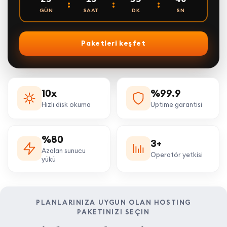
:
:
:
GÜN
SAAT
DK
SN
Paketleri keşfet
10x
%99.9
Hızlı disk okuma
Uptime garantisi
%80
3+
Azalan sunucu
Operatör yetkisi
yükü
PLANLARINIZA UYGUN OLAN HOSTING
PAKETINIZI SEÇIN