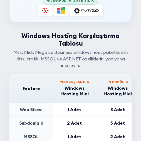
LISANSLI & GÜVENILIR
Windows Hosting Karşılaştırma
Tablosu
Mini, Midi, Mega ve Business windows host paketlerinin
disk, trafik, MSSQL ve ASP.NET özelliklerini yan yana
inceleyin.
YENI BAŞLANGIÇ
EN POPÜLER
Windows
Windows
Feature
Hosting Mini
Hosting Midi
Web Sitesi
1 Adet
3 Adet
Subdomain
2 Adet
5 Adet
MSSQL
1 Adet
2 Adet