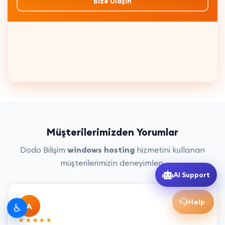
Bize Ulaşın
Müşterilerimizden Yorumlar
Dodo Bilişim
windows hosting
hizmetini kullanan
müşterilerimizin deneyimleri.
AI Support
Help
A
♿
★★★★★