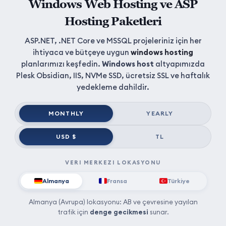
Windows Web Hosting ve ASP
Hosting Paketleri
ASP.NET, .NET Core ve MSSQL projeleriniz için her
ihtiyaca ve bütçeye uygun
windows hosting
planlarımızı keşfedin.
Windows host
altyapımızda
Plesk Obsidian, IIS, NVMe SSD, ücretsiz SSL ve haftalık
yedekleme dahildir.
MONTHLY
YEARLY
USD $
TL
VERI MERKEZI LOKASYONU
Almanya
Fransa
Türkiye
Almanya (Avrupa) lokasyonu: AB ve çevresine yayılan
trafik için
denge gecikmesi
sunar.