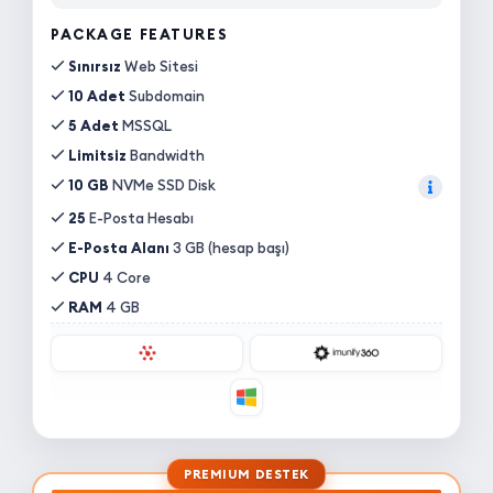
PACKAGE FEATURES
Sınırsız
Web Sitesi
10 Adet
Subdomain
5 Adet
MSSQL
Limitsiz
Bandwidth
10 GB
NVMe SSD Disk
25
E-Posta Hesabı
E-Posta Alanı
3 GB (hesap başı)
CPU
4 Core
RAM
4 GB
PREMIUM DESTEK