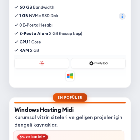
60 GB
Bandwidth
1 GB
NVMe SSD Disk
3
E-Posta Hesabı
E-Posta Alanı
2 GB (hesap başı)
CPU
1 Core
RAM
2 GB
EN POPÜLER
Windows Hosting Midi
Kurumsal vitrin siteleri ve gelişen projeler için
dengeli kaynaklar.
%22 İNDİRİM