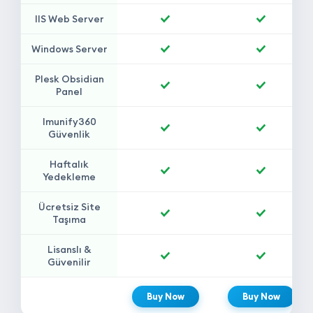
IIS Web Server
Included
Included
Windows Server
Included
Included
Plesk Obsidian
Included
Included
Panel
Imunify360
Included
Included
Güvenlik
Haftalık
Included
Included
Yedekleme
Ücretsiz Site
Included
Included
Taşıma
Lisanslı &
Güvenilir
Buy Now
Buy Now