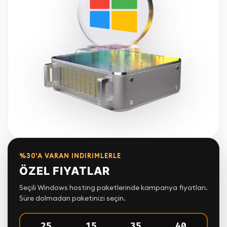
%30'A VARAN INDIRIMLERLE
ÖZEL FIYATLAR
Seçili Windows hosting paketlerinde kampanya fiyatları.
Süre dolmadan paketinizi seçin.
25
15
35
39