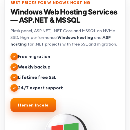
BEST PRICES FOR WINDOWS HOSTING
Windows Web Hosting Services
— ASP.NET & MSSQL
Plesk panel, ASP.NET, .NET Core and MSSQL on NVMe
SSD. High-performance
Windows hosting
and
ASP
hosting
for .NET projects with free SSL and migration.
Free migration
Weekly backup
Lifetime free SSL
24/7 expert support
Hemen incele