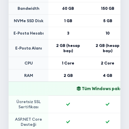
Bandwidth
60 GB
150 GB
NVMe SSD Disk
1 GB
5 GB
E-Posta Hesabı
3
10
2 GB (hesap
2 GB (hesap
E-Posta Alanı
başı)
başı)
CPU
1 Core
2 Core
RAM
2 GB
4 GB
Tüm Windows paketler
Ücretsiz SSL
Included
Included
Sertifikası
ASP.NET Core
Included
Included
Desteği