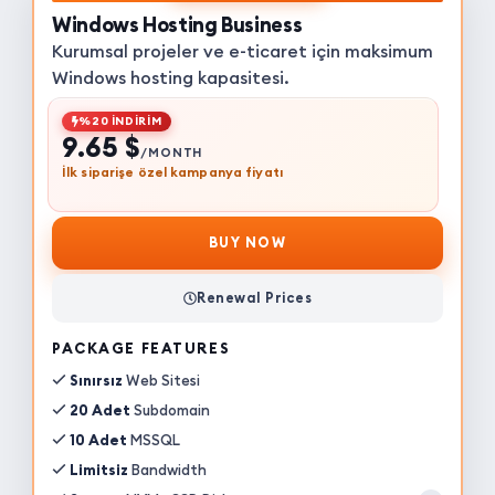
Windows Hosting Business
Kurumsal projeler ve e-ticaret için maksimum
Windows hosting kapasitesi.
%20 İNDİRİM
9.65 $
/MONTH
İlk siparişe özel kampanya fiyatı
BUY NOW
Renewal Prices
PACKAGE FEATURES
Sınırsız
Web Sitesi
20 Adet
Subdomain
10 Adet
MSSQL
Limitsiz
Bandwidth