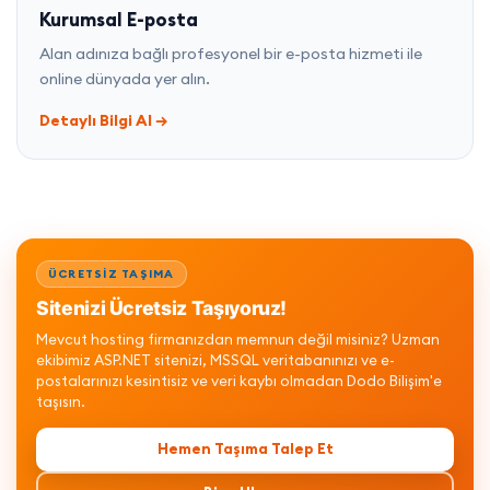
Kurumsal E-posta
Alan adınıza bağlı profesyonel bir e-posta hizmeti ile
online dünyada yer alın.
Detaylı Bilgi Al
→
ÜCRETSİZ TAŞIMA
Sitenizi Ücretsiz Taşıyoruz!
Mevcut hosting firmanızdan memnun değil misiniz? Uzman
ekibimiz ASP.NET sitenizi, MSSQL veritabanınızı ve e-
postalarınızı kesintisiz ve veri kaybı olmadan Dodo Bilişim'e
taşısın.
Hemen Taşıma Talep Et