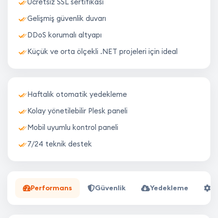
Ücretsiz SSL sertifikası
Gelişmiş güvenlik duvarı
DDoS korumalı altyapı
Küçük ve orta ölçekli .NET projeleri için ideal
Haftalık otomatik yedekleme
Kolay yönetilebilir Plesk paneli
Mobil uyumlu kontrol paneli
7/24 teknik destek
Performans
Güvenlik
Yedekleme
K