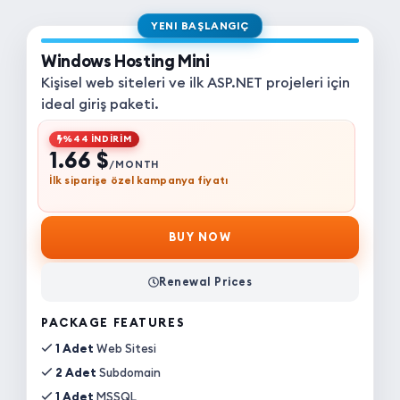
YENI BAŞLANGIÇ
Windows Hosting Mini
Kişisel web siteleri ve ilk ASP.NET projeleri için
ideal giriş paketi.
%44 İNDİRİM
1.66 $
/MONTH
İlk siparişe özel kampanya fiyatı
BUY NOW
Renewal Prices
PACKAGE FEATURES
1 Adet
Web Sitesi
2 Adet
Subdomain
1 Adet
MSSQL