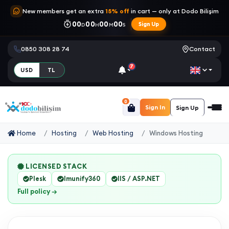
New members get an extra
15% off
in cart — only at Dodo Bilişim
00
00
00
00
Sign Up
D
H
M
S
0850 308 28 74
Contact
7
USD
TL
0
Sign In
Sign Up
Home
Hosting
Web Hosting
Windows Hosting
LICENSED STACK
Plesk
Imunify360
IIS / ASP.NET
Full policy →