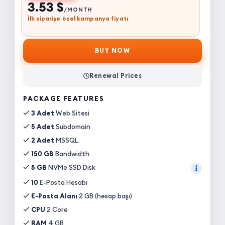
3.53 $
/MONTH
İlk siparişe özel kampanya fiyatı
BUY NOW
Renewal Prices
PACKAGE FEATURES
3 Adet
Web Sitesi
5 Adet
Subdomain
2 Adet
MSSQL
150 GB
Bandwidth
5 GB
NVMe SSD Disk
10
E-Posta Hesabı
E-Posta Alanı
2 GB (hesap başı)
CPU
2 Core
RAM
4 GB