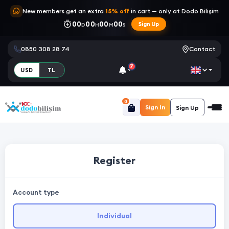
New members get an extra
15% off
in cart — only at Dodo Bilişim
00
00
00
00
Sign Up
D
H
M
S
0850 308 28 74
Contact
7
USD
TL
0
Sign In
Sign Up
Register
Account type
Individual