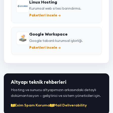
Linux Hosting
Kurumsal web sitesi barındırma.
Paketleri incele
→
Google Workspace
Google tabanlı kurumsal işbirliği.
Paketleri incele
→
Altyapı teknik rehberleri
Hosting ve sunucu altyapımızın arkasındaki detaylı
dokümantasyon — geliştirici ve sistem yöneticileri için.
Exim Spam Koruma
Mail Deliverability