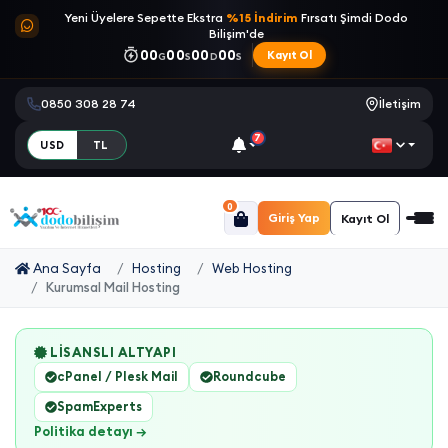
Yeni Üyelere Sepette Ekstra
%15 İndirim
Fırsatı Şimdi Dodo
Bilişim'de
00
00
00
00
Kayıt Ol
G
S
D
S
0850 308 28 74
İletişim
7
USD
TL
0
Giriş Yap
Kayıt Ol
Ana Sayfa
Hosting
Web Hosting
Kurumsal Mail Hosting
LISANSLI ALTYAPI
cPanel / Plesk Mail
Roundcube
SpamExperts
Politika detayı →