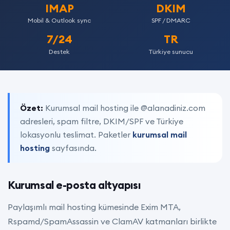
IMAP
DKIM
Mobil & Outlook sync
SPF / DMARC
7/24
TR
Destek
Türkiye sunucu
Özet:
Kurumsal mail hosting ile @alanadiniz.com
adresleri, spam filtre, DKIM/SPF ve Türkiye
lokasyonlu teslimat. Paketler
kurumsal mail
hosting
sayfasında.
Kurumsal e-posta altyapısı
Paylaşımlı mail hosting kümesinde Exim MTA,
Rspamd/SpamAssassin ve ClamAV katmanları birlikte