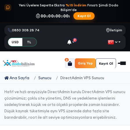
Yeni Üyelere Sepette Ekstra
%15 İndirim
Fırsatı Şimdi Dodo
Bilişim'de
00
00
00
00
Kayıt Ol
G
S
D
S
0850 308 28 74
İletişim
7
USD
TL
0
Giriş Yap
Kayıt Ol
Ana Sayfa
Sunucu
DirectAdmin VPS Sunucu
Hafif ve hızlı arayüzüyle DirectAdmin kurulu DirectAdmin VPS sunucu
çözümümüz; çoklu site yönetimi, DNS ve yedekleme işlemlerini
sadeleştirerek küçük ve orta ölçekli projelerde zaman kazandırır.
Düşük kaynak tüketimiyle aynı VPS üzerinde daha fazla site
barındırabilir, root ile alt seviye optimizasyonlara erişebilirsiniz.