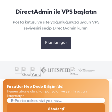
DirectAdmin ile VPS başlatın
Posta kutusu ve site yoğunluğunuza uygun VPS
seviyesini seçip DirectAdmin kurun.
Planları gör
Fırsatlar Hep Dodo Bilişim'de!
Hemen abone olun, kampanyaları ve yeni fırsatları
kaçırmayın.
E-Posta adresinizi yazınız...
Gönder